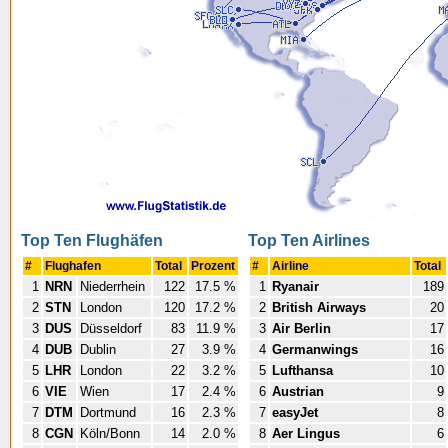
Top Ten Flughäfen
Top Ten Airlines
#
Flughafen
Total
Prozent
#
Airline
Total
1
NRN
Niederrhein
122
17.5 %
1
Ryanair
189
2
STN
London
120
17.2 %
2
British Airways
20
3
DUS
Düsseldorf
83
11.9 %
3
Air Berlin
17
4
DUB
Dublin
27
3.9 %
4
Germanwings
16
5
LHR
London
22
3.2 %
5
Lufthansa
10
6
VIE
Wien
17
2.4 %
6
Austrian
9
7
DTM
Dortmund
16
2.3 %
7
easyJet
8
8
CGN
Köln/Bonn
14
2.0 %
8
Aer Lingus
6