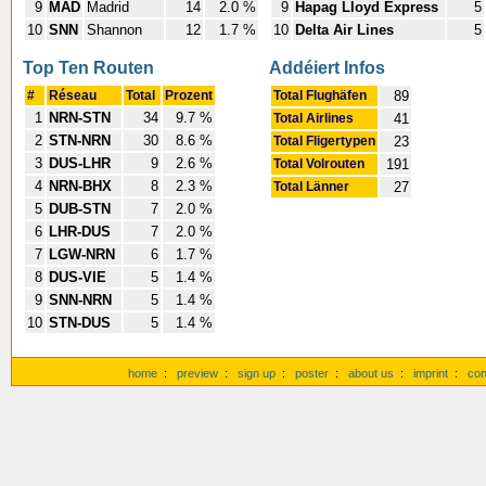
9
MAD
Madrid
14
2.0 %
9
Hapag Lloyd Express
5
10
SNN
Shannon
12
1.7 %
10
Delta Air Lines
5
Top Ten Routen
Addéiert Infos
#
Réseau
Total
Prozent
Total Flughäfen
89
1
NRN-STN
34
9.7 %
Total Airlines
41
2
STN-NRN
30
8.6 %
Total Fligertypen
23
3
DUS-LHR
9
2.6 %
Total Volrouten
191
4
NRN-BHX
8
2.3 %
Total Länner
27
5
DUB-STN
7
2.0 %
6
LHR-DUS
7
2.0 %
7
LGW-NRN
6
1.7 %
8
DUS-VIE
5
1.4 %
9
SNN-NRN
5
1.4 %
10
STN-DUS
5
1.4 %
home
:
preview
:
sign up
:
poster
:
about us
:
imprint
:
con