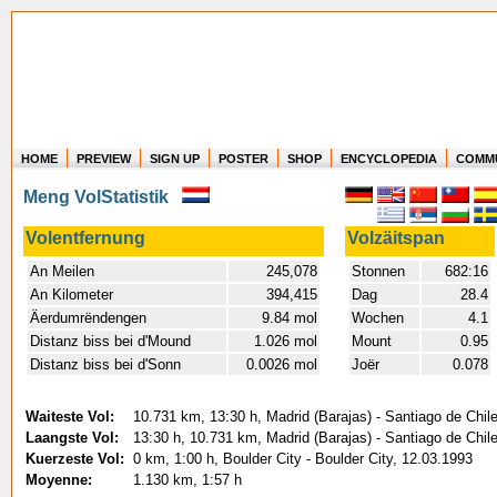
HOME
PREVIEW
SIGN UP
POSTER
SHOP
ENCYCLOPEDIA
COMM
Where in the world have you flown?
Meng VolStatistik
How long have you been in the air?
Create your own FlightMemory and see!
Volentfernung
Volzäitspan
An Meilen
245,078
Stonnen
682:16
An Kilometer
394,415
Dag
28.4
Äerdumrëndengen
9.84 mol
Wochen
4.1
Distanz biss bei d'Mound
1.026 mol
Mount
0.95
Distanz biss bei d'Sonn
0.0026 mol
Joër
0.078
Waiteste Vol:
10.731 km, 13:30 h, Madrid (Barajas) - Santiago de Chil
Laangste Vol:
13:30 h, 10.731 km, Madrid (Barajas) - Santiago de Chil
Kuerzeste Vol:
0 km, 1:00 h, Boulder City - Boulder City, 12.03.1993
Moyenne:
1.130 km, 1:57 h