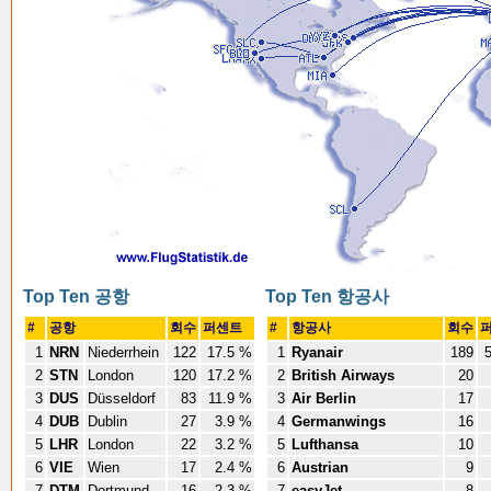
Top Ten 공항
Top Ten 항공사
#
공항
회수
퍼센트
#
항공사
회수
1
NRN
Niederrhein
122
17.5 %
1
Ryanair
189
5
2
STN
London
120
17.2 %
2
British Airways
20
3
DUS
Düsseldorf
83
11.9 %
3
Air Berlin
17
4
DUB
Dublin
27
3.9 %
4
Germanwings
16
5
LHR
London
22
3.2 %
5
Lufthansa
10
6
VIE
Wien
17
2.4 %
6
Austrian
9
7
DTM
Dortmund
16
2.3 %
7
easyJet
8