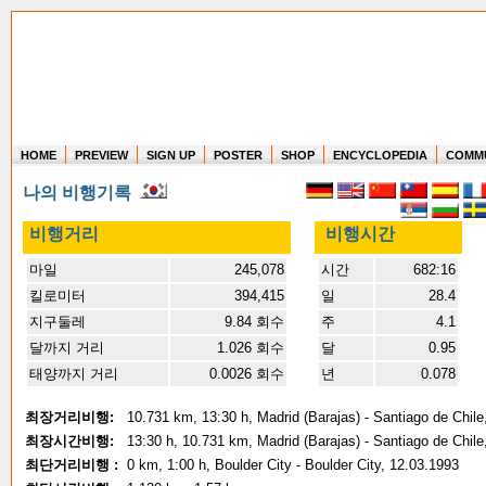
HOME
PREVIEW
SIGN UP
POSTER
SHOP
ENCYCLOPEDIA
COMM
Where in the world have you flown?
나의 비행기록
How long have you been in the air?
Create your own FlightMemory and see!
비행거리
비행시간
마일
245,078
시간
682:16
킬로미터
394,415
일
28.4
지구둘레
9.84 회수
주
4.1
달까지 거리
1.026 회수
달
0.95
태양까지 거리
0.0026 회수
년
0.078
최장거리비행:
10.731 km, 13:30 h, Madrid (Barajas) - Santiago de Chile
최장시간비행:
13:30 h, 10.731 km, Madrid (Barajas) - Santiago de Chile
최단거리비행 :
0 km, 1:00 h, Boulder City - Boulder City, 12.03.1993