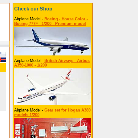
Check our Shop
Airplane Model -
Boeing - House Color -
Boeing 777F - 1/200 - Premium model
Airplane Model -
British Airways - Airbus
A350-1000 - 1/200
Airplane Model -
Gear set for Hogan A380
models 1/200