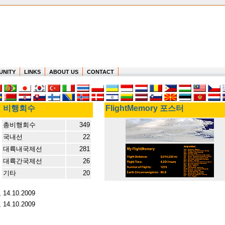
UNITY
LINKS
ABOUT US
CONTACT
비행회수
FlightMemory 포스터
총비행회수
349
국내선
22
대륙내국제선
281
대륙간국제선
26
기타
20
, 14.10.2009
, 14.10.2009