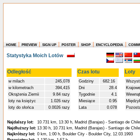
HOME
PREVIEW
SIGN UP
POSTER
SHOP
ENCYCLOPEDIA
COMM
Where in the world have you flown?
Statystyka Moich Lotów
How long have you been in the air?
Create your own FlightMemory and see!
Odległość
Czas lotu
Loty
w milach
245,078
Godziny
682:16
Wszyst
w kilometrach
394,415
Dni
28.4
Krajow
Okrążenia Ziemii
9.84 razy
Tygodnie
4.1
Wewnątr
loty na księżyc
1.026 razy
Miesiące
0.95
Między
loty do słońca
0.0026 razy
Lata
0.078
Pozost
Najdalszy lot:
10.731 km, 13:30 h, Madrid (Barajas) - Santiago de Chil
Najdłuższy lot:
13:30 h, 10.731 km, Madrid (Barajas) - Santiago de Chil
Najkrótszy lot:
0 km, 1:00 h, Boulder City - Boulder City, 12.03.1993
Przeciętny lot:
1.130 km, 1:57 h