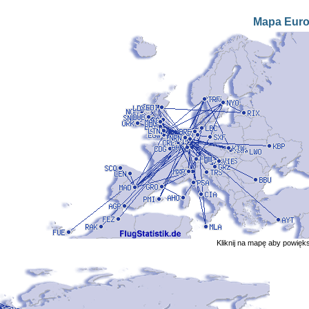
Mapa Eur
Kliknij na mapę aby powięk