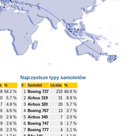
Najczęstsze typy samolotów
ba
%
#
Samolot
Liczba
%
89
54.2 %
1
Boeing 737
233
66.8 %
20
5.7 %
2
Airbus 319
31
8.9 %
17
4.9 %
3
Airbus 320
20
5.7 %
16
4.6 %
4
Boeing 767
13
3.7 %
10
2.9 %
5
Airbus 340
7
2.0 %
9
2.6 %
6
Boeing 747
6
1.7 %
8
2.3 %
7
Boeing 777
4
1.1 %