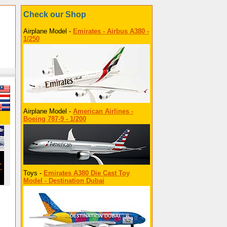
Check our Shop
Airplane Model -
Emirates - Airbus A380 -
1/250
Airplane Model -
American Airlines -
Boeing 787-9 - 1/200
Toys -
Emirates A380 Die Cast Toy
Model - Destination Dubai