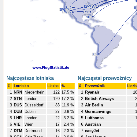
Najczęstsze lotniska
Najczęstsi przewoźnicy
#
Lotnisko
Liczba
%
#
Przewoźnik
Licz
1
NRN
Niederrhein
122
17.5 %
1
Ryanair
1
2
STN
London
120
17.2 %
2
British Airways
3
DUS
Düsseldorf
83
11.9 %
3
Air Berlin
4
DUB
Dublin
27
3.9 %
4
Germanwings
5
LHR
London
22
3.2 %
5
Lufthansa
6
VIE
Wien
17
2.4 %
6
Austrian
7
DTM
Dortmund
16
2.3 %
7
easyJet