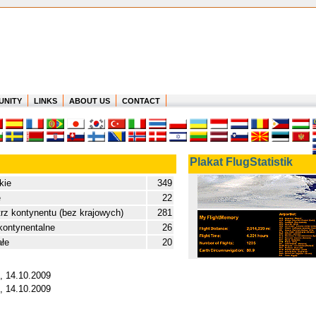
UNITY
LINKS
ABOUT US
CONTACT
Plakat FlugStatistik
kie
349
e
22
z kontynentu (bez krajowych)
281
kontynentalne
26
ałe
20
e, 14.10.2009
e, 14.10.2009