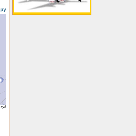
opy
szyć