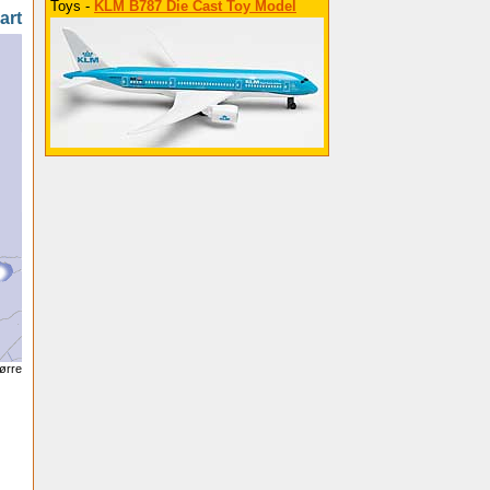
Toys -
KLM B787 Die Cast Toy Model
art
tørre