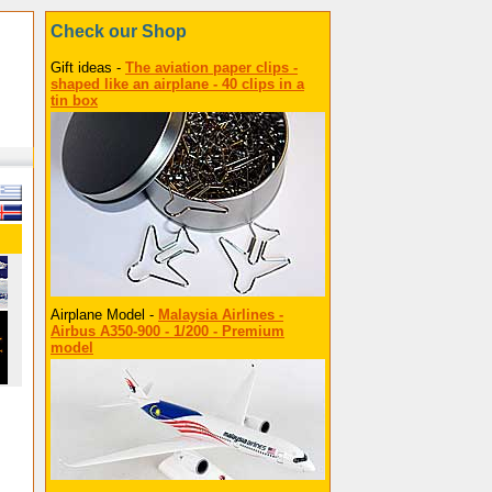
Check our Shop
Gift ideas -
The aviation paper clips -
shaped like an airplane - 40 clips in a
tin box
Airplane Model -
Malaysia Airlines -
Airbus A350-900 - 1/200 - Premium
model