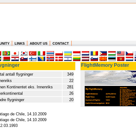
UNITY
LINKS
ABOUT US
CONTACT
ygninger
FlightMemory Poster
tal antall flygninger
349
nenriks
22
nen Kontinentet eks. Innenriks
281
terkontinental
26
dre flygninger
20
tiago de Chile, 14.10.2009
tiago de Chile, 14.10.2009
 12.03.1993