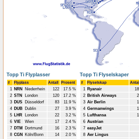
Topp Ti Flyplasser
Topp Ti Flyselskaper
#
Flyplass
Antall
Prosent
#
Flyselskap
Anta
1
NRN
Niederrhein
122
17.5 %
1
Ryanair
18
2
STN
London
120
17.2 %
2
British Airways
2
3
DUS
Düsseldorf
83
11.9 %
3
Air Berlin
1
4
DUB
Dublin
27
3.9 %
4
Germanwings
1
5
LHR
London
22
3.2 %
5
Lufthansa
1
6
VIE
Wien
17
2.4 %
6
Austrian
7
DTM
Dortmund
16
2.3 %
7
easyJet
8
CGN
Köln/Bonn
14
2.0 %
8
Aer Lingus