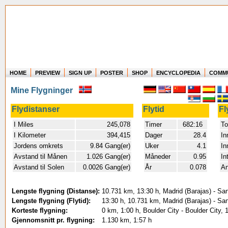
HOME
PREVIEW
SIGN UP
POSTER
SHOP
ENCYCLOPEDIA
COMM
Where in the world have you flown?
Mine Flygninger
How long have you been in the air?
Create your own FlightMemory and see!
Flydistanser
Flytid
Fl
I Miles
245,078
Timer
682:16
To
I Kilometer
394,415
Dager
28.4
In
Jordens omkrets
9.84 Gang(er)
Uker
4.1
In
Avstand til Månen
1.026 Gang(er)
Måneder
0.95
In
Avstand til Solen
0.0026 Gang(er)
År
0.078
An
Lengste flygning (Distanse):
10.731 km, 13:30 h, Madrid (Barajas) - San
Lengste flygning (Flytid):
13:30 h, 10.731 km, Madrid (Barajas) - San
Korteste flygning:
0 km, 1:00 h, Boulder City - Boulder City,
Gjennomsnitt pr. flygning:
1.130 km, 1:57 h