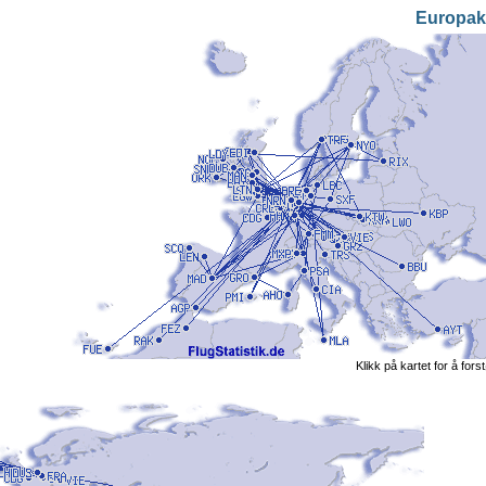
Europak
Klikk på kartet for å fors