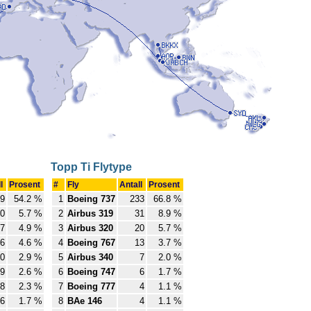
Topp Ti Flytype
ll
Prosent
#
Fly
Antall
Prosent
9
54.2 %
1
Boeing 737
233
66.8 %
0
5.7 %
2
Airbus 319
31
8.9 %
7
4.9 %
3
Airbus 320
20
5.7 %
6
4.6 %
4
Boeing 767
13
3.7 %
0
2.9 %
5
Airbus 340
7
2.0 %
9
2.6 %
6
Boeing 747
6
1.7 %
8
2.3 %
7
Boeing 777
4
1.1 %
6
1.7 %
8
BAe 146
4
1.1 %