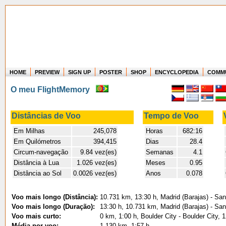
HOME
PREVIEW
SIGN UP
POSTER
SHOP
ENCYCLOPEDIA
COMM
Where in the world have you flown?
O meu FlightMemory
How long have you been in the air?
Create your own FlightMemory and see!
Distâncias de Voo
Tempo de Voo
Em Milhas
245,078
Horas
682:16
Em Quilómetros
394,415
Dias
28.4
Circum-navegação
9.84 vez(es)
Semanas
4.1
Distância à Lua
1.026 vez(es)
Meses
0.95
Distância ao Sol
0.0026 vez(es)
Anos
0.078
Voo mais longo (Distância):
10.731 km, 13:30 h, Madrid (Barajas) - San
Voo mais longo (Duração):
13:30 h, 10.731 km, Madrid (Barajas) - San
Voo mais curto:
0 km, 1:00 h, Boulder City - Boulder City, 
Média por voo:
1.130 km, 1:57 h