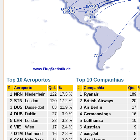
Top 10 Aeroportos
Top 10 Companhias
#
Aeroporto
Qtd.
%
#
Companhia
Qtd.
1
NRN
Niederrhein
122
17.5 %
1
Ryanair
189
2
STN
London
120
17.2 %
2
British Airways
20
3
DUS
Düsseldorf
83
11.9 %
3
Air Berlin
17
4
DUB
Dublin
27
3.9 %
4
Germanwings
16
5
LHR
London
22
3.2 %
5
Lufthansa
10
6
VIE
Wien
17
2.4 %
6
Austrian
9
7
DTM
Dortmund
16
2.3 %
7
easyJet
8