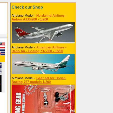
Check our Shop
Airplane Model -
Nordwind Airlines -
Airbus A330-200 - 1/200
Airplane Model -
American Airlines -
Reno Air - Boeing 737-800 - 1/200
Airplane Model -
Gear set for Hogan
Boeing 767 models 1/200