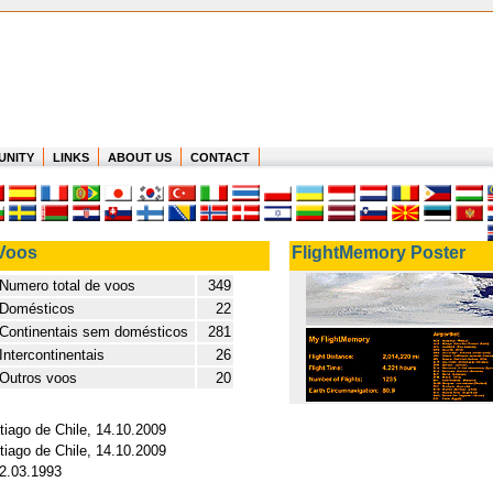
UNITY
LINKS
ABOUT US
CONTACT
Voos
FlightMemory Poster
Numero total de voos
349
Domésticos
22
Continentais sem domésticos
281
Intercontinentais
26
Outros voos
20
tiago de Chile, 14.10.2009
tiago de Chile, 14.10.2009
12.03.1993