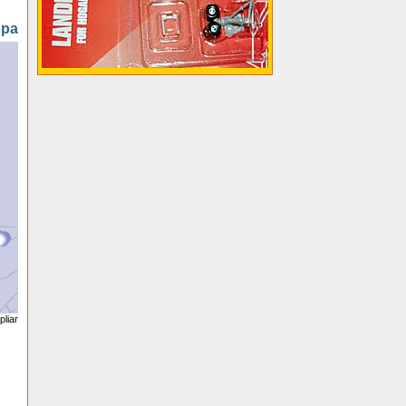
opa
liar