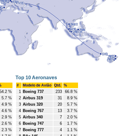
Top 10 Aeronaves
%
#
Modelo de Avião
Qtd.
%
54.2 %
1
Boeing 737
233
66.8 %
5.7 %
2
Airbus 319
31
8.9 %
4.9 %
3
Airbus 320
20
5.7 %
4.6 %
4
Boeing 767
13
3.7 %
2.9 %
5
Airbus 340
7
2.0 %
2.6 %
6
Boeing 747
6
1.7 %
2.3 %
7
Boeing 777
4
1.1 %