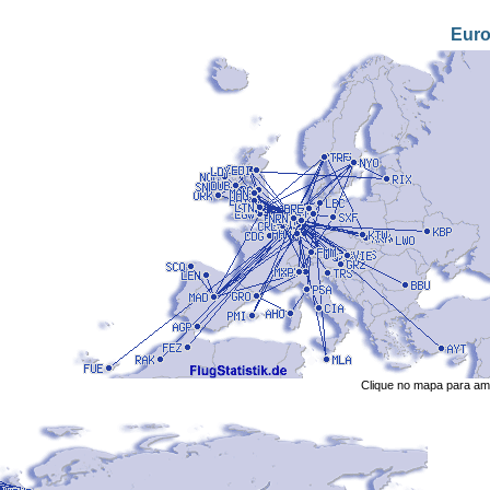
Eur
Clique no mapa para amp