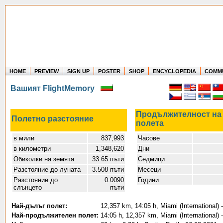
HOME
PREVIEW
SIGN UP
POSTER
SHOP
ENCYCLOPEDIA
COMM
Where in the world have you flown?
Вашият FlightMemory
How long have you been in the air?
Create your own FlightMemory and see!
Продължителност на
Полетно разстояние
полета
в мили
837,993
Часове
в километри
1,348,620
Дни
Обиколки на земята
33.65 пъти
Седмици
Разстояние до луната
3.508 пъти
Месеци
Разстояние до
0.0090
Години
слънцето
пъти
Най-дълъг полет:
12,357 km, 14:05 h, Miami (International) 
Най-продължителен полет:
14:05 h, 12,357 km, Miami (International) 