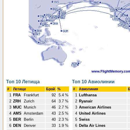
Топ 10 Летища
Топ 10 Авиолинии
#
Летище
Брой
%
#
Авиолиния
1
FRA
Frankfurt
92
5.4 %
1
Lufthansa
2
ZRH
Zurich
64
3.7 %
2
Ryanair
3
MUC
Munich
46
2.7 %
3
American Airlines
4
AMS
Amsterdam
43
2.5 %
4
United Airlines
5
BER
Berlin
40
2.3 %
5
Swiss
6
DEN
Denver
33
1.9 %
6
Delta Air Lines