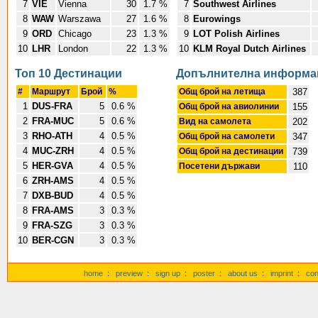
7
VIE
Vienna
30
1.7 %
7
Southwest Airlines
8
WAW
Warszawa
27
1.6 %
8
Eurowings
9
ORD
Chicago
23
1.3 %
9
LOT Polish Airlines
10
LHR
London
22
1.3 %
10
KLM Royal Dutch Airlines
Топ 10 Дестинации
Допълнителна информа
#
Маршрут
Брой
%
Общ брой на летища
387
1
DUS-FRA
5
0.6 %
Общ брой на авиолинии
155
2
FRA-MUC
5
0.6 %
Вид на самолета
202
3
RHO-ATH
4
0.5 %
Общ брой на самолети
347
4
MUC-ZRH
4
0.5 %
Общ брой на дестинации
739
5
HER-GVA
4
0.5 %
Посетени държави
110
6
ZRH-AMS
4
0.5 %
7
DXB-BUD
4
0.5 %
8
FRA-AMS
3
0.3 %
9
FRA-SZG
3
0.3 %
10
BER-CGN
3
0.3 %
home
:
preview
:
sign up
:
poster
:
about us
:
imprint
:
con