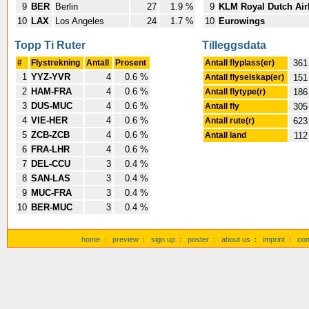
9
BER
Berlin
27
1.9 %
9
KLM Royal Dutch Air
10
LAX
Los Angeles
24
1.7 %
10
Eurowings
Topp Ti Ruter
Tilleggsdata
#
Flystrekning
Antall
Prosent
Antall flyplass(er)
361
1
YYZ-YVR
4
0.6 %
Antall flyselskap(er)
151
2
HAM-FRA
4
0.6 %
Antall flytype(r)
186
3
DUS-MUC
4
0.6 %
Antall fly
305
4
VIE-HER
4
0.6 %
Antall rute(r)
623
5
ZCB-ZCB
4
0.6 %
Antall land
112
6
FRA-LHR
4
0.6 %
7
DEL-CCU
3
0.4 %
8
SAN-LAS
3
0.4 %
9
MUC-FRA
3
0.4 %
10
BER-MUC
3
0.4 %
home
:
preview
:
sign up
:
poster
:
about us
:
imprint
:
con