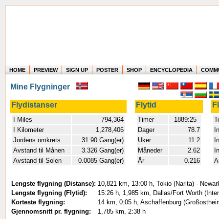
HOME
PREVIEW
SIGN UP
POSTER
SHOP
ENCYCLOPEDIA
COMM
Where in the world have you flown?
Mine Flygninger
How long have you been in the air?
Create your own FlightMemory and see!
Flydistanser
Flytid
F
I Miles
794,364
Timer
1889:25
T
I Kilometer
1,278,406
Dager
78.7
I
Jordens omkrets
31.90 Gang(er)
Uker
11.2
I
Avstand til Månen
3.326 Gang(er)
Måneder
2.62
I
Avstand til Solen
0.0085 Gang(er)
År
0.216
A
Lengste flygning (Distanse):
10,821 km, 13:00 h, Tokio (Narita) - Newar
Lengste flygning (Flytid):
15:26 h, 1,985 km, Dallas/Fort Worth (Inter
Korteste flygning:
14 km, 0:05 h, Aschaffenburg (Großosthei
Gjennomsnitt pr. flygning:
1,785 km, 2:38 h