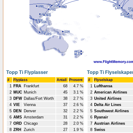
Topp Ti Flyplasser
Topp Ti Flyselskape
#
Flyplass
Antall
Prosent
#
Flyselskap
1
FRA
Frankfurt
68
4.7 %
1
Lufthansa
2
MUC
Munich
45
3.1 %
2
American Airlines
3
DFW
Dallas/Fort Worth
38
2.7 %
3
United Airlines
4
VIE
Vienna
37
2.6 %
4
Delta Air Lines
5
DEN
Denver
32
2.2 %
5
Southwest Airlines
6
AMS
Amsterdam
31
2.2 %
6
Ryanair
7
ORD
Chicago
28
2.0 %
7
Austrian Airlines
8
ZRH
Zurich
27
1.9 %
8
Swiss