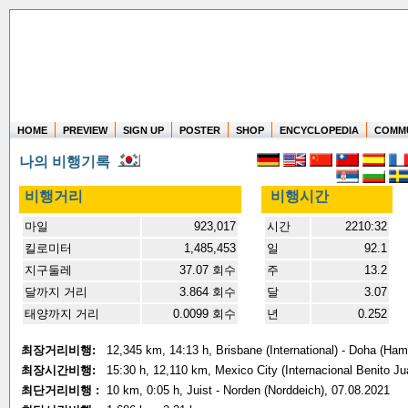
HOME
PREVIEW
SIGN UP
POSTER
SHOP
ENCYCLOPEDIA
COMM
Where in the world have you flown?
나의 비행기록
How long have you been in the air?
Create your own FlightMemory and see!
비행거리
비행시간
마일
923,017
시간
2210:32
킬로미터
1,485,453
일
92.1
지구둘레
37.07 회수
주
13.2
달까지 거리
3.864 회수
달
3.07
태양까지 거리
0.0099 회수
년
0.252
최장거리비행:
12,345 km, 14:13 h, Brisbane (International) - Doha (Ham
최장시간비행:
15:30 h, 12,110 km, Mexico City (Internacional Benito Ju
최단거리비행 :
10 km, 0:05 h, Juist - Norden (Norddeich), 07.08.2021