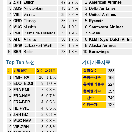
2
ZRH
Zurich
47
2.7 %
2
American Airlines
3
AMS
Amsterdam
43
2.4 %
3
Delta Air Lines
4
VIE
Vienna
38
2.2 %
4
United Airlines
5
ORD
Chicago
35
2.0 %
5
Ryanair
6
MUC
Munich
34
1.9 %
6
Southwest Airlines
7
PMI
Palma de Mallorca
33
1.9 %
7
Swiss
8
ATL
Atlanta
30
1.7 %
8
KLM Royal Dutch Airlin
9
DFW
Dallas/Fort Worth
26
1.5 %
9
Alaska Airlines
10
BER
Berlin
23
1.3 %
10
Eurowings
Top Ten 노선
기타기록자료
#
비행경로
회수
퍼센트
총공항수
388
1
PMI-FRA
10
1.1 %
총항공사수
166
2
EDOI-EDOI
9
1.0 %
총비행기종수
227
3
FRA-PMI
7
0.8 %
총비행기수
357
4
FRA-HAM
6
0.7 %
노선수
749
5
FRA-BER
4
0.5 %
여행국가
127
6
HER-VIE
4
0.5 %
7
ZRH-IBZ
3
0.3 %
8
MUC-HAM
3
0.3 %
9
VIE-ZRH
3
0.3 %