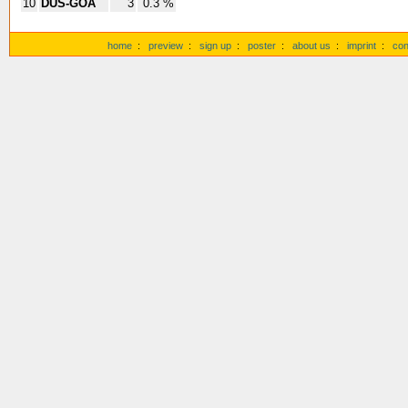
10
DUS-GOA
3
0.3 %
home
:
preview
:
sign up
:
poster
:
about us
:
imprint
:
con