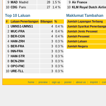
9
MAD
Madrid
28
1.5 %
9
Air France
10
CDG
Paris
27
1.4 %
10
KLM Royal Dutch Airli
Top 10 Laluan
Maklumat Tambahan
#
Laluan Penerbangan
Bilangan
%
Jumlah Lapangan Terbang
1
UMNS1-UMNS1
4
0.4 %
Jumlah Syarikat Penerbang
2
MUC-FRA
4
0.4 %
Jumlah Jenis Pesawat
3
BER-CGN
4
0.4 %
Jumlah Pesawat
4
HAM-ZRH
3
0.3 %
Jumlah Laluan
5
BER-FRA
3
0.3 %
Jumlah Negara
6
INN-FRA
3
0.3 %
7
HAM-STR
3
0.3 %
8
BCN-ZRH
3
0.3 %
9
OPO-FNC
3
0.3 %
10
URE-TLL
3
0.3 %
home
:
preview
:
sign up
:
poster
:
about us
:
imprint
:
con