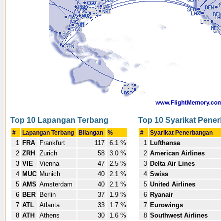
Top 10 Lapangan Terbang
Top 10 Syarikat Pene
#
Lapangan Terbang
Bilangan
%
#
Syarikat Penerbangan
1
FRA
Frankfurt
117
6.1 %
1
Lufthansa
2
ZRH
Zurich
58
3.0 %
2
American Airlines
3
VIE
Vienna
47
2.5 %
3
Delta Air Lines
4
MUC
Munich
40
2.1 %
4
Swiss
5
AMS
Amsterdam
40
2.1 %
5
United Airlines
6
BER
Berlin
37
1.9 %
6
Ryanair
7
ATL
Atlanta
33
1.7 %
7
Eurowings
8
ATH
Athens
30
1.6 %
8
Southwest Airlines