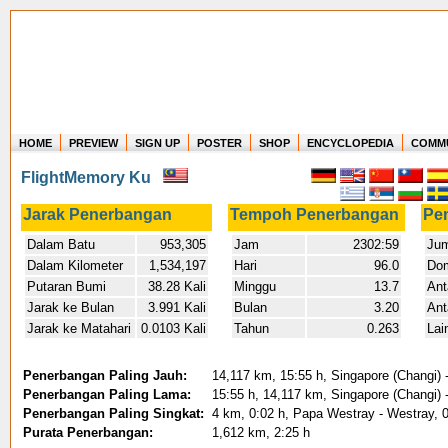
HOME
PREVIEW
SIGN UP
POSTER
SHOP
ENCYCLOPEDIA
COMM
Where in the world have you flown?
FlightMemory Ku
How long have you been in the air?
Create your own FlightMemory and see!
Jarak Penerbangan
Tempoh Penerbangan
Pe
Dalam Batu
953,305
Jam
2302:59
Jum
Dalam Kilometer
1,534,197
Hari
96.0
Dom
Putaran Bumi
38.28 Kali
Minggu
13.7
Ant
Jarak ke Bulan
3.991 Kali
Bulan
3.20
Ant
Jarak ke Matahari
0.0103 Kali
Tahun
0.263
Lai
Penerbangan Paling Jauh:
14,117 km, 15:55 h, Singapore (Changi) -
Penerbangan Paling Lama:
15:55 h, 14,117 km, Singapore (Changi) -
Penerbangan Paling Singkat:
4 km, 0:02 h, Papa Westray - Westray, 
Purata Penerbangan:
1,612 km, 2:25 h