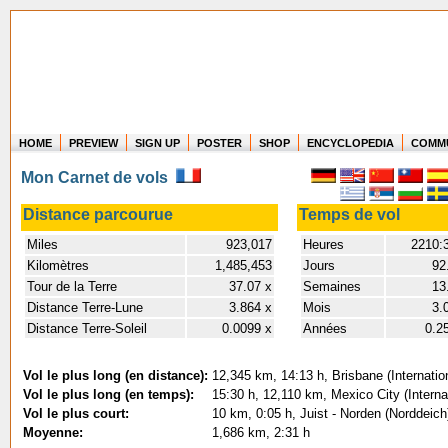
HOME
PREVIEW
SIGN UP
POSTER
SHOP
ENCYCLOPEDIA
COMM
Where in the world have you flown?
Mon Carnet de vols
How long have you been in the air?
Create your own FlightMemory and see!
Distance parcourue
Temps de vol
Miles
923,017
Heures
2210:
Kilomètres
1,485,453
Jours
92
Tour de la Terre
37.07 x
Semaines
13
Distance Terre-Lune
3.864 x
Mois
3.
Distance Terre-Soleil
0.0099 x
Années
0.2
Vol le plus long (en distance):
12,345 km, 14:13 h, Brisbane (Internatio
Vol le plus long (en temps):
15:30 h, 12,110 km, Mexico City (Interna
Vol le plus court:
10 km, 0:05 h, Juist - Norden (Norddeich
Moyenne:
1,686 km, 2:31 h