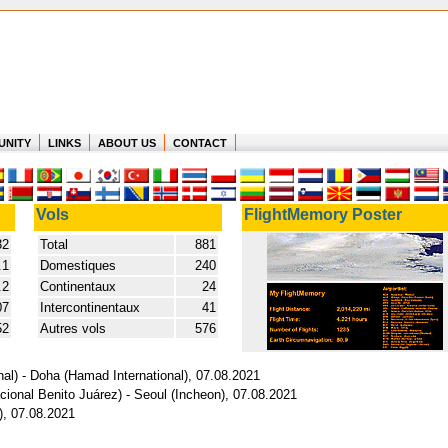
UNITY
LINKS
ABOUT US
CONTACT
Vols
FlightMemory Poster
32
Total
881
.1
Domestiques
240
.2
Continentaux
24
07
Intercontinentaux
41
52
Autres vols
576
nal) - Doha (Hamad International), 07.08.2021
cional Benito Juárez) - Seoul (Incheon), 07.08.2021
), 07.08.2021