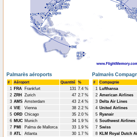
Palmarès aéroports
Palmarès Compagn
#
Aéroport
Quantité
%
#
Compagnie
1
FRA
Frankfurt
131
7.4 %
1
Lufthansa
2
ZRH
Zurich
47
2.7 %
2
American Airlines
3
AMS
Amsterdam
43
2.4 %
3
Delta Air Lines
4
VIE
Vienna
38
2.2 %
4
United Airlines
5
ORD
Chicago
35
2.0 %
5
Ryanair
6
MUC
Munich
34
1.9 %
6
Southwest Airlines
7
PMI
Palma de Mallorca
33
1.9 %
7
Swiss
8
ATL
Atlanta
30
1.7 %
8
KLM Royal Dutch Ai