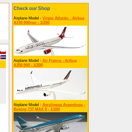
Check our Shop
Airplane Model -
Virgin Atlantic - Airbus
A330-900neo - 1/200
Airplane Model -
Air France - Airbus
A350-900 - 1/200
Airplane Model -
Aerolineas Argentinas -
Boeing 737 MAX 8 - 1/200