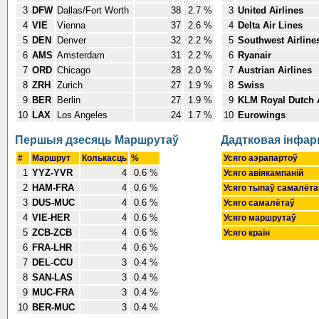
3
DFW
Dallas/Fort Worth
38
2.7 %
3
United Airlines
4
VIE
Vienna
37
2.6 %
4
Delta Air Lines
5
DEN
Denver
32
2.2 %
5
Southwest Airline
6
AMS
Amsterdam
31
2.2 %
6
Ryanair
7
ORD
Chicago
28
2.0 %
7
Austrian Airlines
8
ZRH
Zurich
27
1.9 %
8
Swiss
9
BER
Berlin
27
1.9 %
9
KLM Royal Dutch A
10
LAX
Los Angeles
24
1.7 %
10
Eurowings
Першыя дзесяць Маршрутаў
Дадтковая інфа
#
Маршрут
Колькасць
%
Усяго аэрапартоў
1
YYZ-YVR
4
0.6 %
Усяго авіякампаній
2
HAM-FRA
4
0.6 %
Усяго тыпаў самалёт
3
DUS-MUC
4
0.6 %
Усяго самалётаў
4
VIE-HER
4
0.6 %
Усяго маршрутаў
5
ZCB-ZCB
4
0.6 %
Усяго краін
6
FRA-LHR
4
0.6 %
7
DEL-CCU
3
0.4 %
8
SAN-LAS
3
0.4 %
9
MUC-FRA
3
0.4 %
10
BER-MUC
3
0.4 %