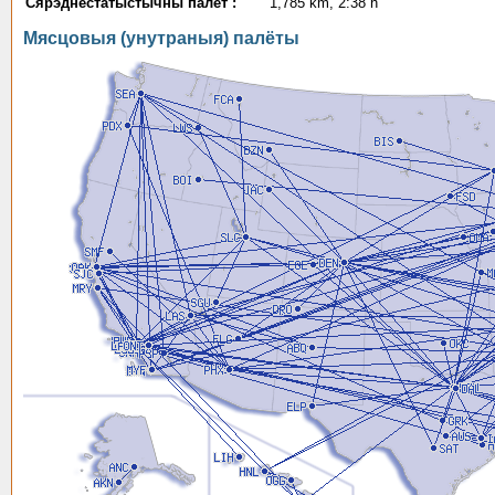
Сярэднестатыстычны палёт :
1,785 km, 2:38 h
Мясцовыя (унутраныя) палёты