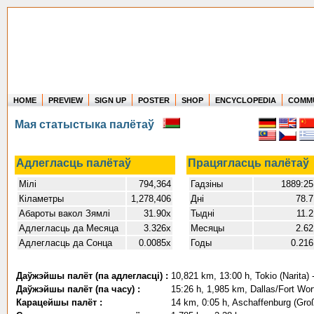
HOME
PREVIEW
SIGN UP
POSTER
SHOP
ENCYCLOPEDIA
COMM
Where in the world have you flown?
Мая статыстыка палётаў
How long have you been in the air?
Create your own FlightMemory and see!
Адлегласць палётаў
Працягласць палётаў
Мілі
794,364
Гадзіны
1889:25
Кіламетры
1,278,406
Дні
78.7
Абароты вакол Зямлі
31.90x
Тыдні
11.2
Адлегласць да Месяца
3.326x
Месяцы
2.62
Адлегласць да Сонца
0.0085x
Годы
0.216
Даўжэйшы палёт (па адлегласці) :
10,821 km, 13:00 h, Tokio (Narita) 
Даўжэйшы палёт (па часу) :
15:26 h, 1,985 km, Dallas/Fort Wort
Карацейшы палёт :
14 km, 0:05 h, Aschaffenburg (Gro