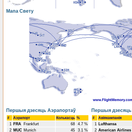
Мапа Свету
Першыя дзесяць Аэрапортаў
Першыя дзесяць 
#
Аэрапорт
Колькасць
%
#
Авіякампанія
1
FRA
Frankfurt
68
4.7 %
1
Lufthansa
2
MUC
Munich
45
3.1 %
2
American Airlines